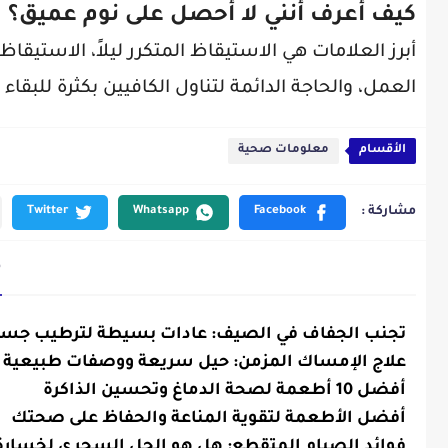
كيف أعرف أنني لا أحصل على نوم عميق؟
أبرز العلامات هي الاستيقاظ المتكرر ليلاً، الاستيقا
العمل، والحاجة الدائمة لتناول الكافيين بكثرة للبقاء
الأقسام
معلومات صحية
م
تجنب الجفاف في الصيف: عادات بسيطة لترطيب جسمك
معلومات
صحية
علاج الإمساك المزمن: حيل سريعة ووصفات طبيعية 
معلومات
صحية
أفضل 10 أطعمة لصحة الدماغ وتحسين الذاكرة
معلومات
صحية
أفضل الأطعمة لتقوية المناعة والحفاظ على صحتك
معلومات
صحية
فوائد الصيام المتقطع: هل هو الحل السحري لخسارة 
معلومات