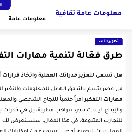
ال
معلومات عامة ثقافية
معلومات عامة
تطوير الذات
طرق فعّالة لتنمية مهارات التف
هل تسعى لتعزيز قدراتك العقلية واتخاذ قرارات أ
في عصر يتسم بالتدفق الهائل للمعلومات والتغير ال
مهارات التفكير
أمراً حتمياً للنجاح الشخصي والمهن
والإبداع، ليست مجرد مواهب فطرية، بل هي قدرات 
للتجارب المتنوعة. في هذا المقال، سنستعرض لك
الممارسات لتحقيق أقصى استفادة من إمكاناتك العق