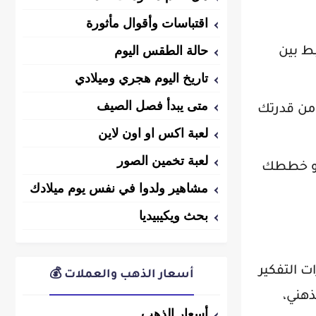
اقتباسات وأقوال مأثورة
حالة الطقس اليوم
ط بين
تاريخ اليوم هجري وميلادي
متى يبدأ فصل الصيف
من قدرتك
لعبة اكس او اون لاين
لعبة تخمين الصور
 أو خططك
مشاهير ولدوا في نفس يوم ميلادك
بحث ويكيبيديا
 التفكير
أسعار الذهب والعملات 💰
هني،
أسعار الذهب