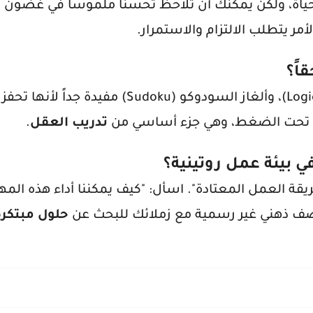
حياة، ولكن يمكنك أن تلاحظ تحسناً ملموساً في غضون
مر يتطلب الالتزام والاستمرار.
اً؟
ارات تحت الضغط، وهي جزء أساسي من
تدريب العقل
.
ي بيئة عمل روتينية؟
يقة العمل المعتادة". اسأل: "كيف يمكننا أداء هذه الم
ف ذهني غير رسمية مع زملائك للبحث عن
حلول مبتكرة