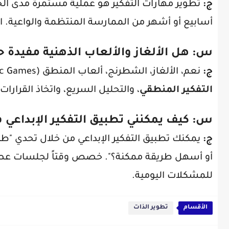
ج:
تطوير مهارات التفكير هو عملية مستمرة مدى ال
أسابيع أو أشهر من الممارسة المنتظمة والواعية. الأ
س: هل الألغاز والألعاب الذهنية مفيدة حق
ج:
نعم، الألغاز، الشطرنج، ألعاب المنطق (Logic Games)، وألغاز السودوكو (Sudoku) مفيدة جداً لأنها تحفز الدماغ على
التفكير المنطقي
، والتحليل السريع، واتخاذ القر
س: كيف يمكنني تطبيق التفكير الإبداعي ف
ج:
يمكنك تطبيق التفكير الإبداعي من خلال تحدي "طر
أو أسهل طريقة ممكنة؟". خصص وقتاً لجلسات عص
للمشكلات اليومية.
الأقسام
تطوير الذات