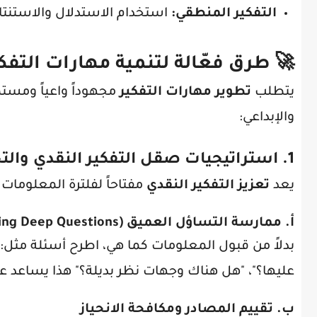
التفكير المنطقي:
استخدام الاستدلال والاستنتا
🚀 طرق فعّالة لتنمية مهارات التفكي
يتطلب
تطوير مهارات التفكير
مجهوداً واعياً ومستم
والإبداعي:
1. استراتيجيات صقل التفكير النقدي والتحليلي
يعد
تعزيز التفكير النقدي
مفتاحاً لفلترة المعلومات
أ. ممارسة التساؤل العميق (Asking Deep Questions)
بدلاً من قبول المعلومات كما هي، اطرح أسئلة مثل: "م
عليها؟"، "هل هناك وجهات نظر بديلة؟" هذا يساعد ع
ب. تقييم المصادر ومكافحة الانحياز