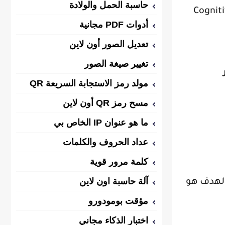
حاسبة الحمل والولادة
ادر المعلومات (Credibility of Sources). تدرب على تحديد انحيازاتك المعرفية (Cognitive
أدوات PDF مجانية
تعديل الصور أون لاين
تغيير صيغة الصور
مولد رمز الاستجابة السريعة QR
مسح رمز QR أون لاين
ما هو عنوان IP الخاص بي
عداد الحروف والكلمات
كلمة مرور قوية
آلة حاسبة اون لاين
الهدف هو
مؤقت بومودورو
اختبار الذكاء مجاني