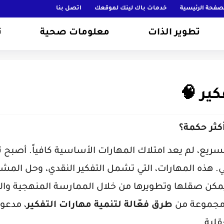
صفحة الرئيسية
خدمات باك لينك لموقعك
اتصل بنا
تطوير الذات
معلومات صحية
ت
كير 🧠
كثر حكمة؟
سريع، لم يعد امتلاك المهارات الأساسية كافياً. أصبح
ت
ي. هذه المهارات، التي تشمل التفكير النقدي، وحل المش
يمكن صقلها وتطويرها من خلال الممارسة المنهجية وا
 مجموعة من
طرق فعّالة لتنمية مهارات التفكير
، مدعو
لية.