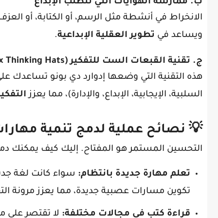
ب. ممارسة الهوايات التي تتطلب الإبداع
الانخراط في أنشطة مثل الرسم، أو الكتابة، أو العزف
ويساعد في
تطوير العقلية الإبداعية
.
ج. تقنية القبعات الست للتفكير (Six Thinking Hats)
هذه التقنية التي وضعها إدوارد دي بونو تساعدك على
السلبية، الإيجابية، الإبداع، والإدارة)، مما يعزز
التفكير
💡 نصائح عملية لدمج تنمية مهارات 
التحسين المستمر هو المفتاح. إليك كيف يمكنك دم
تعلم مهارة جديدة بانتظام:
سواء كانت لغة جديدة
تكوين مسارات عصبية جديدة، مما يعزز مرونة التف
قراءة كتب في مجالات مختلفة:
لا تقتصر على مج