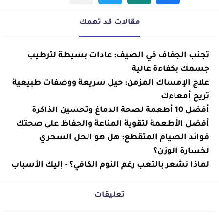
مقالات قد تهمك
معلومات
تجنب الجفاف في الصيف: عادات بسيطة لترطيب
صحية
جسمك بكفاءة عالية
معلومات
علاج الإمساك المزمن: حيل سريعة ووصفات طبيعية
صحية
تريح أمعاءك
أفضل 10 أطعمة لصحة الدماغ وتحسين الذاكرة
معلومات
صحية
معلومات
أفضل الأطعمة لتقوية المناعة والحفاظ على صحتك
صحية
معلومات
فوائد الصيام المتقطع: هل هو الحل السحري
صحية
لخسارة الوزن؟
معلومات
لماذا نشعر بالتعب رغم النوم الكافي؟ - إليك الأسباب
صحية
تعليقات