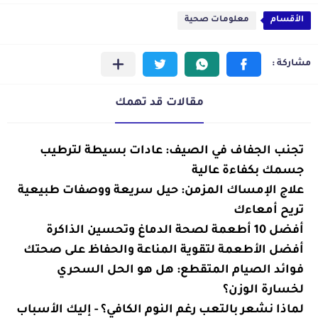
الأقسام
معلومات صحية
مقالات قد تهمك
معلومات
تجنب الجفاف في الصيف: عادات بسيطة لترطيب
صحية
جسمك بكفاءة عالية
معلومات
علاج الإمساك المزمن: حيل سريعة ووصفات طبيعية
صحية
تريح أمعاءك
أفضل 10 أطعمة لصحة الدماغ وتحسين الذاكرة
معلومات
صحية
معلومات
أفضل الأطعمة لتقوية المناعة والحفاظ على صحتك
صحية
معلومات
فوائد الصيام المتقطع: هل هو الحل السحري
صحية
لخسارة الوزن؟
معلومات
لماذا نشعر بالتعب رغم النوم الكافي؟ - إليك الأسباب