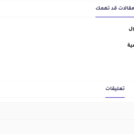
قالات قد تهمك
ول
ية
تعليقات