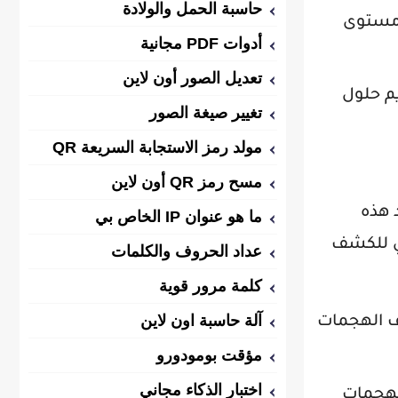
حاسبة الحمل والولادة
 مستوى
أدوات PDF مجانية
تعديل الصور أون لاين
يم حلول
تغيير صيغة الصور
مولد رمز الاستجابة السريعة QR
مسح رمز QR أون لاين
تمد هذه
ما هو عنوان IP الخاص بي
ي للكشف
عداد الحروف والكلمات
كلمة مرور قوية
آلة حاسبة اون لاين
اف الهجمات
مؤقت بومودورو
اختبار الذكاء مجاني
الهجمات